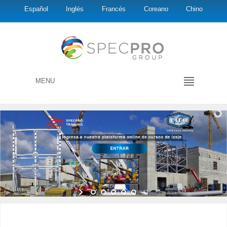
Español
Inglés
Francés
Coreano
Chino
MENU